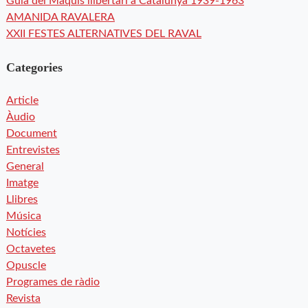
Guia del Maquis llibertari a Catalunya 1939-1963
AMANIDA RAVALERA
XXII FESTES ALTERNATIVES DEL RAVAL
Categories
Article
Àudio
Document
Entrevistes
General
Imatge
Llibres
Música
Notícies
Octavetes
Opuscle
Programes de ràdio
Revista