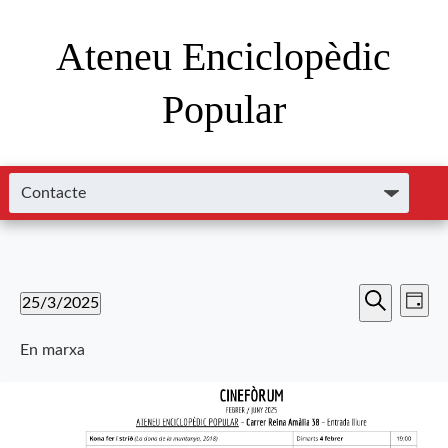
Ateneu Enciclopèdic
Popular
Nave
Navega
25/3/2025
Dia
de
Cerca
Selecciona
visual
visu
una
En marxa
i
data.
Esde
cerca