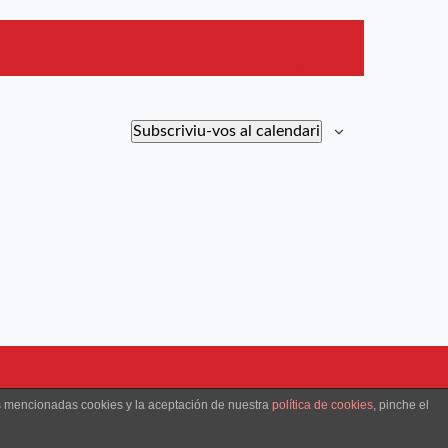
Següent dia
Subscriviu-vos al calendari
as mencionadas cookies y la aceptación de nuestra
política de cookies
, pinche el