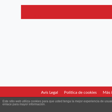
Dia anterior
Avís Legal
Política de cookies
Más i
Este sitio web utiliza cookies para que usted tenga la mejor experiencia de us
enlace para mayor información.
2026 Ateneu Enciclopèdic Pop