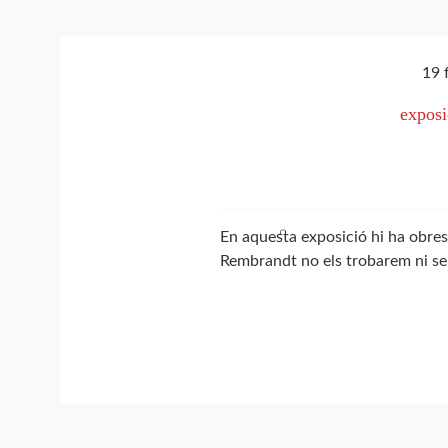
paraula
clau.
19 
expos
En aquesta exposició hi ha obres
Rembrandt no els trobarem ni se’ls