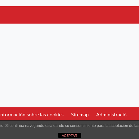
nformación sobre las cookies
Sitemap
Administració
uario. Si continúa navegando está dando su consentimiento para la aceptación de l
ular.
ACEPTAR