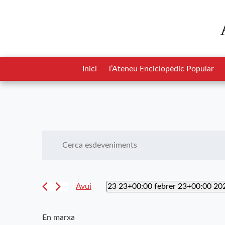
Inici
l’Ateneu Enciclopèdic Popular
Navegació
Introduïu
la
visual
paraula
i
clau.
23 23+00:00 febrer 23+00:00 20
Avui
Cerqueu
cerca
Selecciona
Esdeveniments
una
d'Esdeveniments
per
En marxa
data.