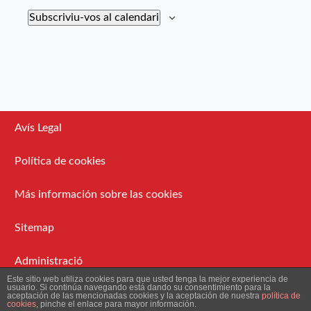
Subscriviu-vos al calendari
Avís Legal
Política de cookies
Más información sobre las cookies
Sitemap
Administració
Este sitio web utiliza cookies para que usted tenga la mejor experiencia de
usuario. Si continúa navegando está dando su consentimiento para la
aceptación de las mencionadas cookies y la aceptación de nuestra
política de
2026 Ateneu Enciclopèdic Popular.
cookies
, pinche el enlace para mayor información.