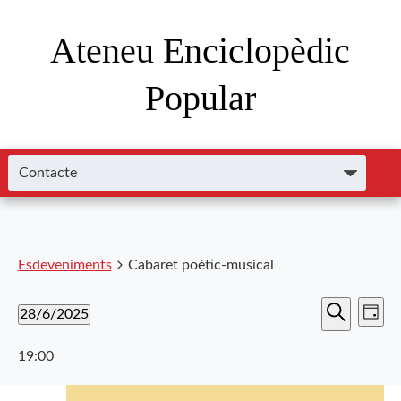
Ateneu Enciclopèdic
Popular
Esdeveniments
Cabaret poètic-musical
Nave
Navega
28/6/2025
Dia
de
Cerca
Selecciona
visual
visu
una
19:00
i
data.
Esde