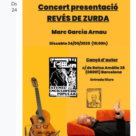
cerca
Ds
24
d'Esdev