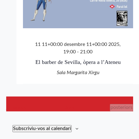
11 11+00:00 desembre 11+00:00 2025,
19:00
-
21:00
El barber de Sevilla, òpera a l’Ateneu
Sala Margarita Xirgu
Esdevenimen
Esdeveniments
posteriors
anteriors
Avui
Subscriviu-vos al calendari