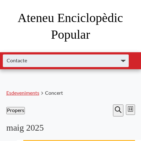
Ateneu Enciclopèdic
Popular
Esdeveniments
Concert
Nave
Navega
Propers
Llista
de
Cerca
Selecciona
visual
visu
una
maig 2025
i
data.
Esde