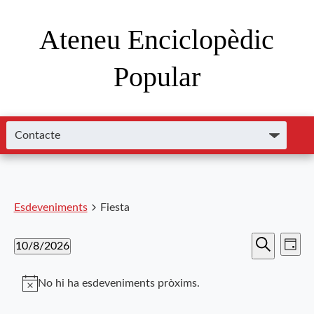
Ateneu Enciclopèdic
Popular
Esdeveniments
Fiesta
Nave
Navega
10/8/2026
Dia
de
Cerca
Selecciona
visual
visu
una
No hi ha esdeveniments pròxims.
i
data.
Esde