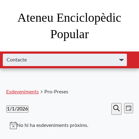
Ateneu Enciclopèdic
Popular
Esdeveniments
Pro-Preses
Nave
Navega
1/1/2026
Dia
de
Cerca
Selecciona
visual
visu
una
No hi ha esdeveniments pròxims.
i
data.
Esde