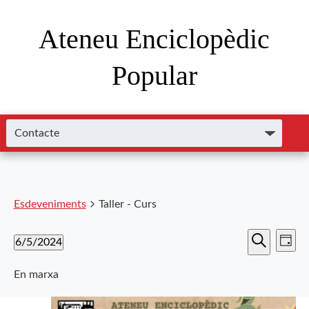
Ateneu Enciclopèdic
Popular
Esdeveniments
Taller - Curs
Nave
Navega
6/5/2024
Dia
de
Cerca
Selecciona
visual
visu
una
En marxa
i
data.
Esde