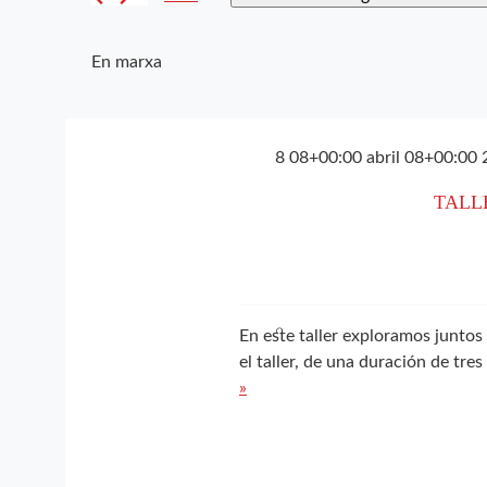
Cerqueu
cerca
Selecciona
Esdeveniments
una
d'Esdeveniments
per
En marxa
data.
paraula
clau.
8 08+00:00 abril 08+00:00 
TALL
En este taller exploramos juntos 
el taller, de una duración de tre
»