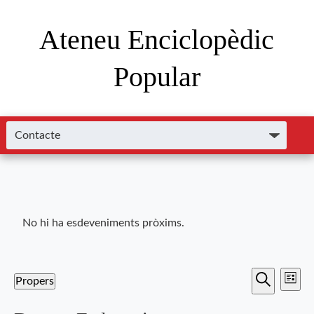
Ateneu Enciclopèdic
Popular
No hi ha esdeveniments pròxims.
Nave
Navega
Propers
Llista
de
Cerca
Selecciona
visual
una