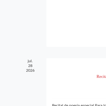
jul.
28
2026
Recit
Recital de poesía especial Para 