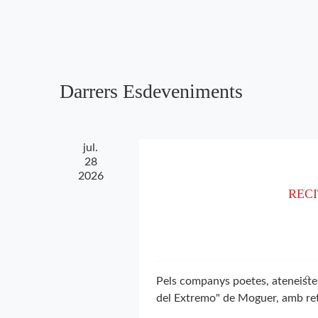
Esdeveniments
una
d'Esdeveniments
per
data.
paraula
clau.
Darrers Esdeveniments
jul.
28
2026
RECI
Pels companys poetes, ateneiste
del Extremo" de Moguer, amb re