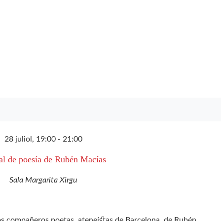
28 juliol, 19:00
-
21:00
al de poesía de Rubén Macías
Sala Margarita Xirgu
los compañeros poetas, ateneístas de Barcelona, de Rubén