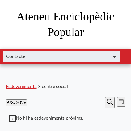
Ateneu Enciclopèdic
Popular
Esdeveniments
centre social
Nave
Navega
9/8/2026
Dia
de
Cerca
Selecciona
visual
visu
una
No hi ha esdeveniments pròxims.
i
data.
Esde