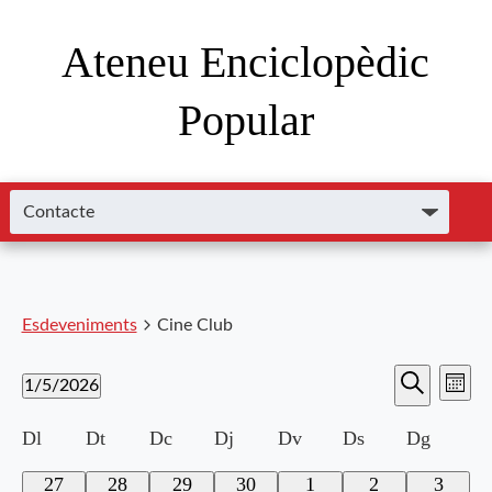
Ateneu Enciclopèdic
Popular
Esdeveniments
Cine Club
Nave
Navega
1/5/2026
Mes
de
Cerca
Selecciona
visual
visu
Calendari
Dl
Dt
Dc
Dj
Dv
Ds
Dg
una
i
data.
Esde
de
0
0
0
0
0
0
0
27
28
29
30
1
2
3