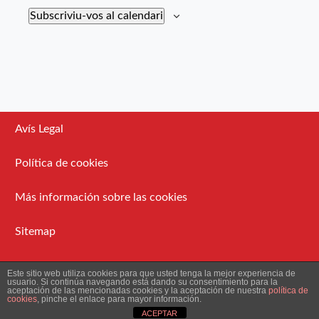
Subscriviu-vos al calendari
Avís Legal
Política de cookies
Más información sobre las cookies
Sitemap
Administració
Este sitio web utiliza cookies para que usted tenga la mejor experiencia de
usuario. Si continúa navegando está dando su consentimiento para la
aceptación de las mencionadas cookies y la aceptación de nuestra
política de
cookies
, pinche el enlace para mayor información.
2026 Ateneu Enciclopèdic Popular.
ACEPTAR