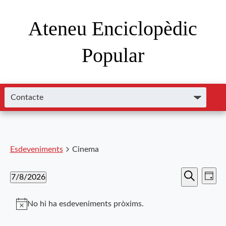
Ateneu Enciclopèdic
Popular
Esdeveniments
Cinema
Nave
Navega
7/8/2026
Dia
de
Cerca
Selecciona
visual
visu
una
No hi ha esdeveniments pròxims.
i
data.
Esde