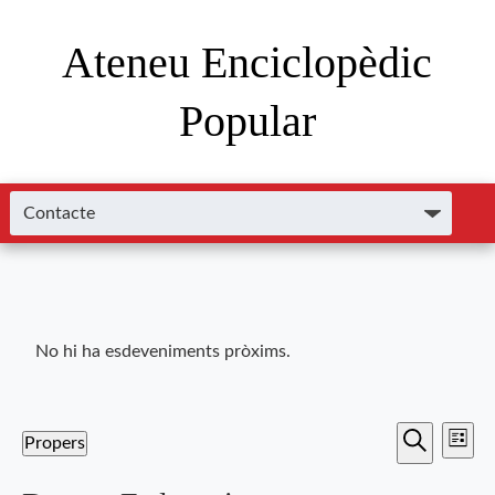
Ateneu Enciclopèdic
Popular
No hi ha esdeveniments pròxims.
Nave
Navega
Propers
Llista
de
Cerca
Selecciona
visual
una