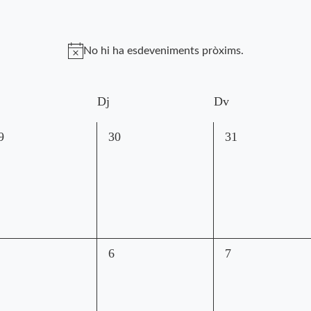
No hi ha esdeveniments pròxims.
Dj
Dv
0
0
9
30
31
sdeveniments,
esdeveniments,
esdeveniments,
0
0
6
7
sdeveniments,
esdeveniments,
esdeveniments,