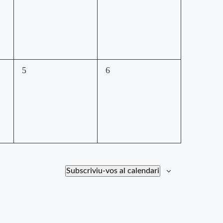
0
0
5
6
esdeveniments,
esdeveniments,
Subscriviu-vos al calendari