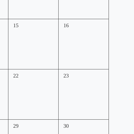
0
0
15
16
esdeveniments,
esdeveniments,
0
0
22
23
esdeveniments,
esdeveniments,
0
0
29
30
esdeveniments,
esdeveniments,