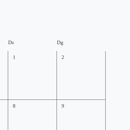
Ds
Dg
0
0
1
2
esdeveniments,
esdeveniments,
0
0
8
9
esdeveniments,
esdeveniments,