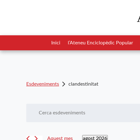
Inici
l’Ateneu Enciclopèdic Popular
Esdeveniments
clandestinitat
Navegació
Introduïu
la
visual
paraula
i
clau.
agost 2026
Aquest mes