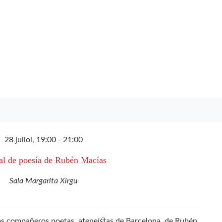
28 juliol, 19:00
-
21:00
al de poesía de Rubén Macías
Sala Margarita Xirgu
los compañeros poetas, ateneístas de Barcelona, de Rubén