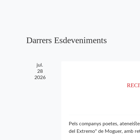
Esdeveniments
una
d'Esdeveniments
per
data.
paraula
clau.
Darrers Esdeveniments
jul.
28
2026
RECI
Pels companys poetes, ateneiste
del Extremo" de Moguer, amb re