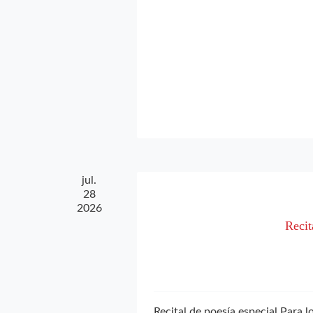
jul.
28
2026
Recit
Recital de poesía especial Para 