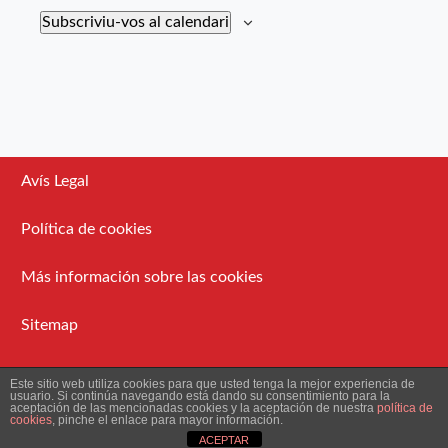
Subscriviu-vos al calendari
Avís Legal
Política de cookies
Más información sobre las cookies
Sitemap
Administració
Este sitio web utiliza cookies para que usted tenga la mejor experiencia de
usuario. Si continúa navegando está dando su consentimiento para la
aceptación de las mencionadas cookies y la aceptación de nuestra
política de
cookies
, pinche el enlace para mayor información.
2026 Ateneu Enciclopèdic Popular.
ACEPTAR