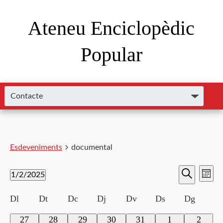
Ateneu Enciclopèdic
Popular
Esdeveniments
documental
Nave
Navega
1/2/2025
Mes
de
Cerca
Selecciona
visual
visu
Calendari
Dl
Dt
Dc
Dj
Dv
Ds
Dg
una
i
data.
Esde
de
0
0
0
0
0
0
0
27
28
29
30
31
1
2