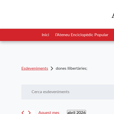
Inici
l’Ateneu Enciclopèdic Popular
Esdeveniments
dones llibertàries;
Navegació
Introduïu
la
visual
paraula
i
clau.
abril 2026
Aquest mes