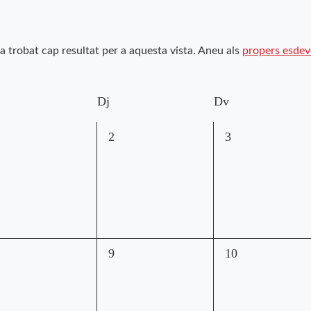
a trobat cap resultat per a aquesta vista. Aneu als
propers esde
Dj
Dv
0
0
2
3
sdeveniments,
esdeveniments,
esdeveniments,
0
0
9
10
sdeveniments,
esdeveniments,
esdeveniments,