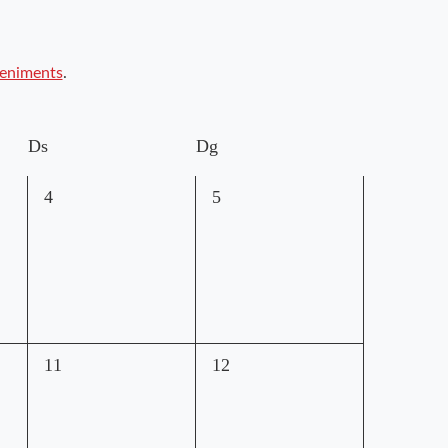
veniments
.
Ds
Dg
0
0
4
5
esdeveniments,
esdeveniments,
0
0
11
12
esdeveniments,
esdeveniments,