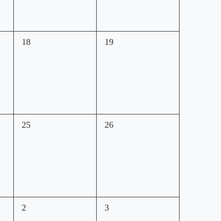
0
0
18
19
esdeveniments,
esdeveniments,
0
0
25
26
esdeveniments,
esdeveniments,
0
0
2
3
esdeveniments,
esdeveniments,