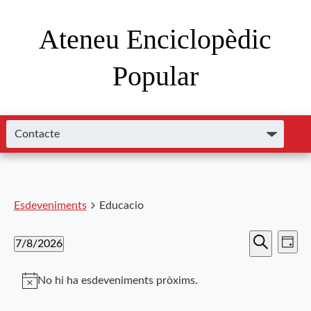
Ateneu Enciclopèdic
Popular
Esdeveniments
Educacio
Nave
Navega
7/8/2026
Dia
de
Cerca
Selecciona
visual
visu
una
No hi ha esdeveniments pròxims.
i
data.
Esde