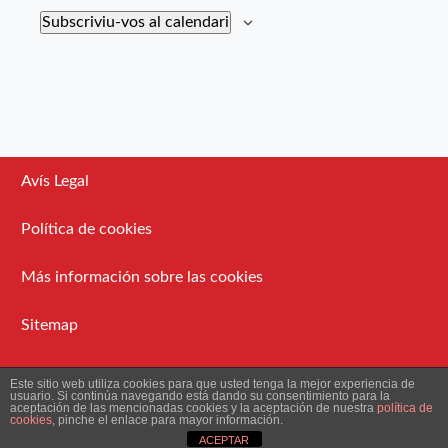
Subscriviu-vos al calendari
Avís Legal
Política de cookies
Más información sobre las cookies
Sitemap
Administració
Este sitio web utiliza cookies para que usted tenga la mejor experiencia de
usuario. Si continúa navegando está dando su consentimiento para la
aceptación de las mencionadas cookies y la aceptación de nuestra
política de
cookies
, pinche el enlace para mayor información.
2026 Ateneu Enciclopèdic Popular.
ACEPTAR