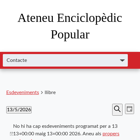
Ateneu Enciclopèdic
Popular
Esdeveniments
llibre
Nave
Navega
13/5/2026
Dia
de
Cerca
Selecciona
visual
visu
una
No hi ha cap esdeveniments programat per a 13
i
data.
Esde
13+00:00 maig 13+00:00 2026. Aneu als
propers