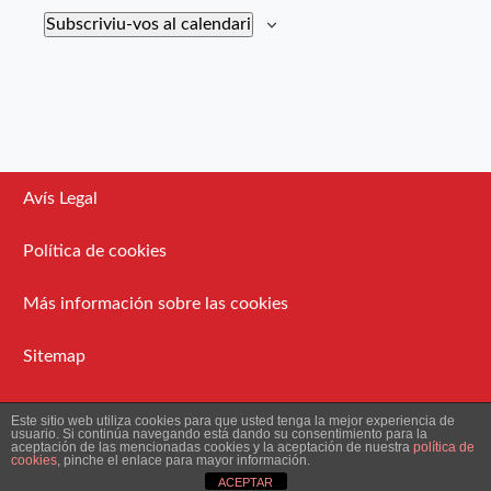
Subscriviu-vos al calendari
Avís Legal
Política de cookies
Más información sobre las cookies
Sitemap
Administració
Este sitio web utiliza cookies para que usted tenga la mejor experiencia de
usuario. Si continúa navegando está dando su consentimiento para la
aceptación de las mencionadas cookies y la aceptación de nuestra
política de
cookies
, pinche el enlace para mayor información.
2026 Ateneu Enciclopèdic Popular.
ACEPTAR