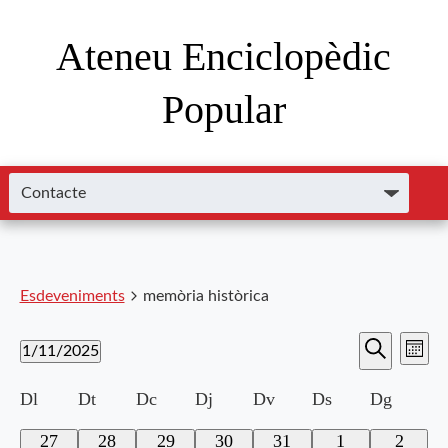
Ateneu Enciclopèdic
Popular
Esdeveniments
memòria històrica
Nave
Navega
1/11/2025
Mes
de
Cerca
Selecciona
visual
visu
Calendari
Dl
Dt
Dc
Dj
Dv
Ds
Dg
una
i
data.
Esde
de
0
0
0
0
0
0
0
27
28
29
30
31
1
2