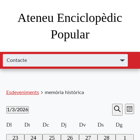
Ateneu Enciclopèdic
Popular
Esdeveniments
memòria històrica
Nave
Navega
1/3/2026
Mes
de
Cerca
Selecciona
visual
visu
Calendari
Dl
Dt
Dc
Dj
Dv
Ds
Dg
una
i
data.
Esde
de
0
0
0
0
0
0
0
23
24
25
26
27
28
1