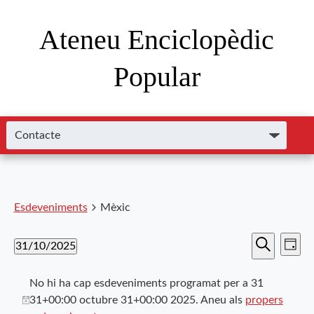
Ateneu Enciclopèdic
Popular
Esdeveniments
Mèxic
Nave
Navega
31/10/2025
Dia
de
Cerca
Selecciona
visual
visu
una
No hi ha cap esdeveniments programat per a 31
i
data.
Esde
31+00:00 octubre 31+00:00 2025. Aneu als
propers