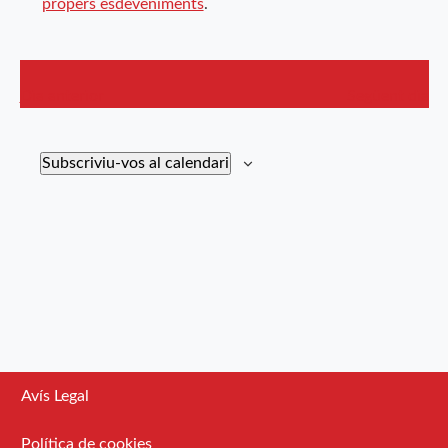
propers esdeveniments
.
cerca
d'Esdev
Dia anterior
Següent dia
Subscriviu-vos al calendari
Avís Legal
Política de cookies