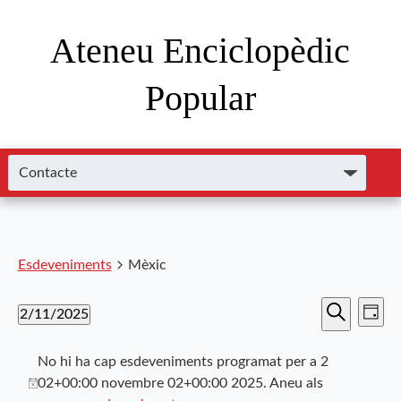
Ateneu Enciclopèdic
Popular
Esdeveniments
Mèxic
Nave
Navega
2/11/2025
Dia
de
Cerca
Selecciona
visual
visu
una
No hi ha cap esdeveniments programat per a 2
i
data.
Esde
02+00:00 novembre 02+00:00 2025. Aneu als