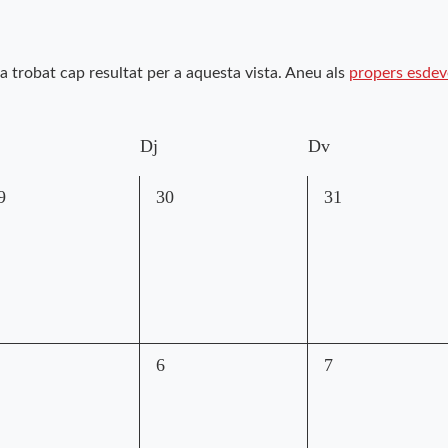
a trobat cap resultat per a aquesta vista. Aneu als
propers esde
Dj
Dv
0
0
9
30
31
sdeveniments,
esdeveniments,
esdeveniments,
0
0
6
7
sdeveniments,
esdeveniments,
esdeveniments,