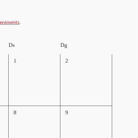
veniments
.
Ds
Dg
0
0
1
2
esdeveniments,
esdeveniments,
0
0
8
9
esdeveniments,
esdeveniments,