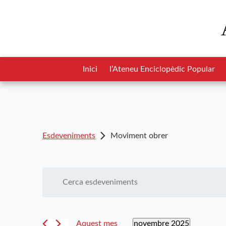
Inici
l’Ateneu Enciclopèdic Popular
Esdeveniments
Moviment obrer
Navegació
Introduïu
la
visual
paraula
i
clau.
novembre 2025
Aquest mes