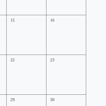
0
0
15
16
esdeveniments,
esdeveniments,
0
0
22
23
esdeveniments,
esdeveniments,
0
0
29
30
esdeveniments,
esdeveniments,