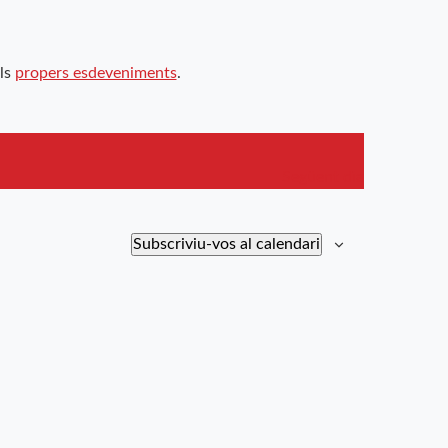
ls
propers esdeveniments
.
Següent dia
Subscriviu-vos al calendari