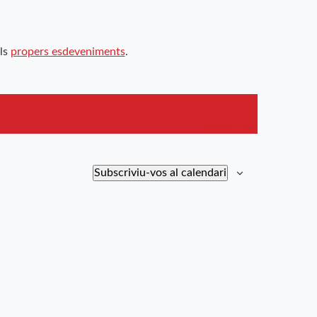
ls
propers esdeveniments
.
Següent dia
Subscriviu-vos al calendari