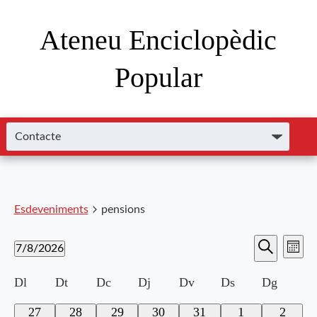
Ateneu Enciclopèdic
Popular
Esdeveniments
pensions
Nave
Navega
7/8/2026
Mes
de
Cerca
Selecciona
visual
visu
Calendari
Dl
Dt
Dc
Dj
Dv
Ds
Dg
una
i
data.
Esde
de
0
0
0
0
0
0
0
27
28
29
30
31
1
2