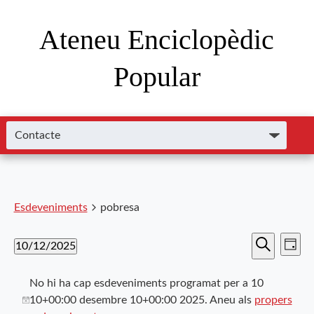
Ateneu Enciclopèdic
Popular
Esdeveniments
pobresa
Nave
Navega
10/12/2025
Dia
de
Cerca
Selecciona
visual
visu
una
No hi ha cap esdeveniments programat per a 10
i
data.
Esde
10+00:00 desembre 10+00:00 2025. Aneu als
propers