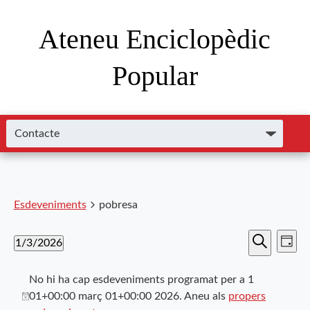
Ateneu Enciclopèdic
Popular
Esdeveniments
pobresa
Nave
Navega
1/3/2026
Dia
de
Cerca
Selecciona
visual
visu
una
No hi ha cap esdeveniments programat per a 1
i
data.
Esde
01+00:00 març 01+00:00 2026. Aneu als
propers