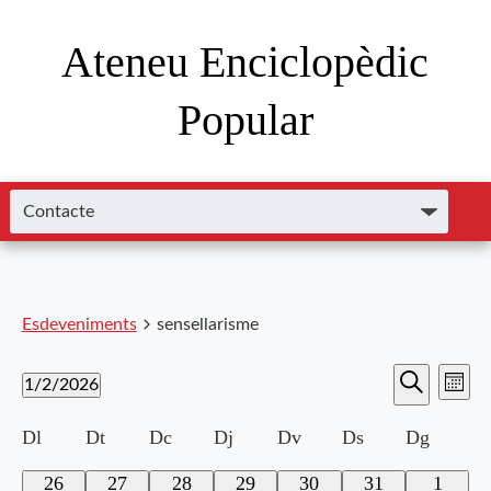
Ateneu Enciclopèdic
Popular
Esdeveniments
sensellarisme
Nave
Navega
1/2/2026
Mes
de
Cerca
Selecciona
visual
visu
Calendari
Dl
Dt
Dc
Dj
Dv
Ds
Dg
una
i
data.
Esde
de
0
0
0
0
0
0
0
26
27
28
29
30
31
1