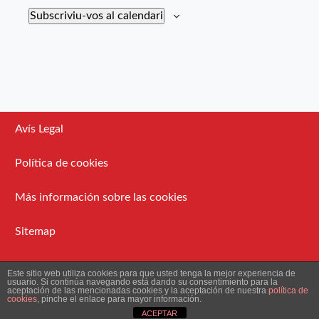
Subscriviu-vos al calendari
Avís Legal
Política de cookies
Más información sobre las cookies
Sitemap
Administració
Este sitio web utiliza cookies para que usted tenga la mejor experiencia de
usuario. Si continúa navegando está dando su consentimiento para la
aceptación de las mencionadas cookies y la aceptación de nuestra
política de
cookies
, pinche el enlace para mayor información.
2026 Ateneu Enciclopèdic Popular.
ACEPTAR