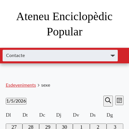
Ateneu Enciclopèdic
Popular
Esdeveniments
sexe
Nave
Navega
1/5/2026
Mes
de
Cerca
Selecciona
visual
visu
Calendari
Dl
Dt
Dc
Dj
Dv
Ds
Dg
una
i
data.
Esde
de
0
0
0
0
0
0
0
27
28
29
30
1
2
3