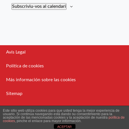
Subscriviu-vos al calendari
Avís Legal
Política de cookies
Más información sobre las cookies
Sitemap
Administració
Este sitio web utiliza cookies para que usted tenga la mejor experiencia de
usuario. Si continúa navegando está dando su consentimiento para la
aceptación de las mencionadas cookies y la aceptación de nuestra
política de
cookies
, pinche el enlace para mayor información.
2026 Ateneu Enciclopèdic Popular.
ACEPTAR