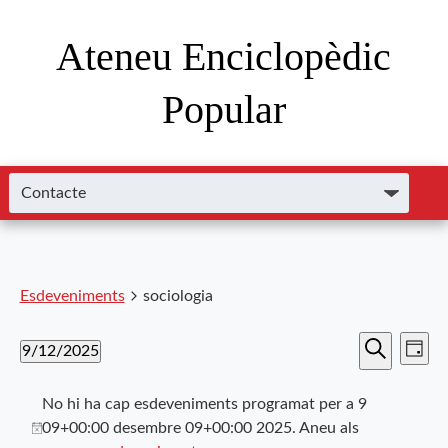
Ateneu Enciclopèdic
Popular
Esdeveniments
sociologia
Nave
Navega
9/12/2025
Dia
de
Cerca
Selecciona
visual
visu
una
No hi ha cap esdeveniments programat per a 9
i
data.
Esde
09+00:00 desembre 09+00:00 2025. Aneu als