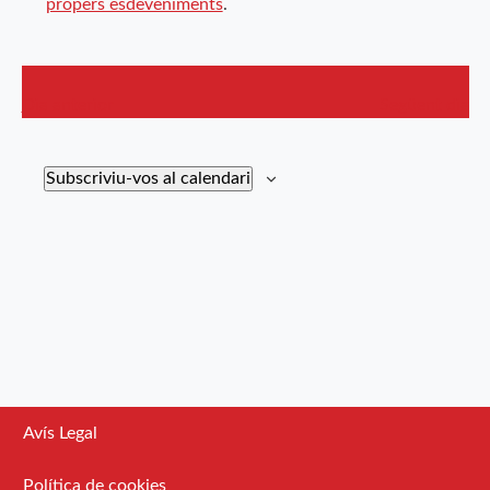
propers esdeveniments
.
cerca
d'Esdev
Dia anterior
Següent dia
Subscriviu-vos al calendari
Avís Legal
Política de cookies