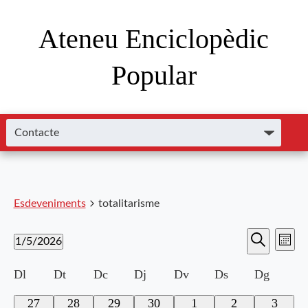
Ateneu Enciclopèdic
Popular
Esdeveniments
totalitarisme
Nave
Navega
1/5/2026
Mes
de
Cerca
Selecciona
visual
visu
Calendari
Dl
Dt
Dc
Dj
Dv
Ds
Dg
una
i
data.
Esde
de
0
0
0
0
0
0
0
27
28
29
30
1
2
3