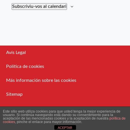
Subscriviu-vos al calendari
Avís Legal
Política de cookies
Más información sobre las cookies
Sitemap
Administració
Este sitio web utiliza cookies para que usted tenga la mejor experiencia de
usuario. Si continúa navegando está dando su consentimiento para la
aceptación de las mencionadas cookies y la aceptación de nuestra
política de
cookies
, pinche el enlace para mayor información.
2026 Ateneu Enciclopèdic Popular.
ACEPTAR