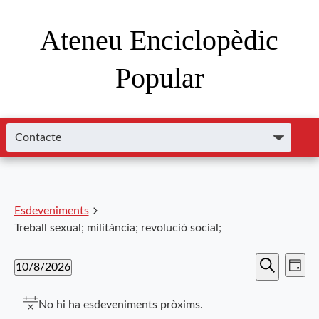
Ateneu Enciclopèdic
Popular
Esdeveniments
Treball sexual; militància; revolució social;
Nave
Navega
10/8/2026
Dia
de
Cerca
Selecciona
visual
visu
una
No hi ha esdeveniments pròxims.
data.