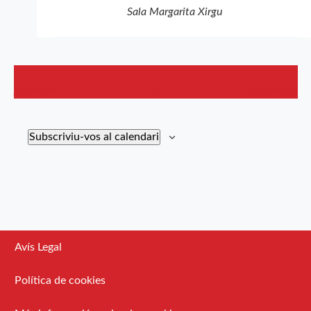
Sala Margarita Xirgu
Esdeveniments
Esdevenimen
anteriors
Avui
posteriors
Subscriviu-vos al calendari
Avís Legal
Política de cookies