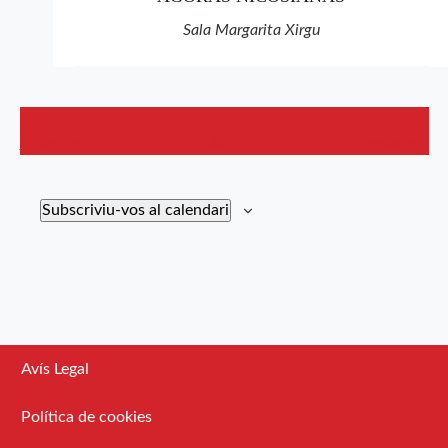
Sala Margarita Xirgu
Esdeveniments
Esdevenimen
anteriors
Avui
posteriors
Subscriviu-vos al calendari
Avís Legal
Política de cookies