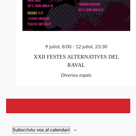
9 juliol, 8:00
-
12 juliol, 23:30
XXII FESTES ALTERNATIVES DEL
RAVAL
Diversos espais
Esdeveniments
Esdevenimen
anteriors
Avui
posteriors
Subscriviu-vos al calendari