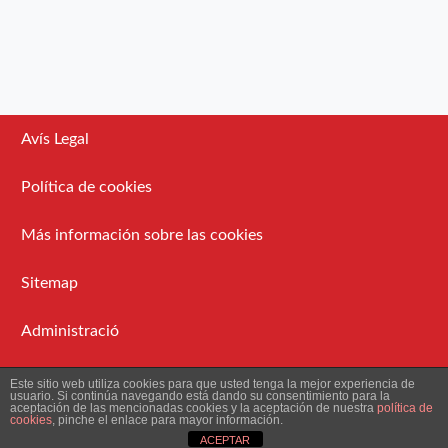
Avís Legal
Política de cookies
Más información sobre las cookies
Sitemap
Administració
2026 Ateneu Enciclopèdic Popular.
Este sitio web utiliza cookies para que usted tenga la mejor experiencia de
usuario. Si continúa navegando está dando su consentimiento para la
aceptación de las mencionadas cookies y la aceptación de nuestra
política de
cookies
, pinche el enlace para mayor información.
ACEPTAR