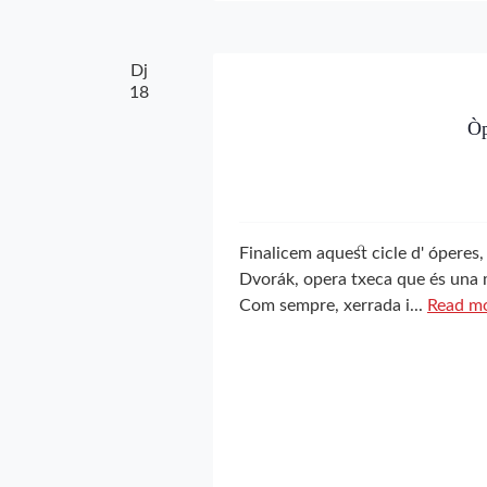
Dj
18
Ò
Finalicem aquest cicle d' ópere
Dvorák, opera txeca que és una 
Com sempre, xerrada i...
Read mo