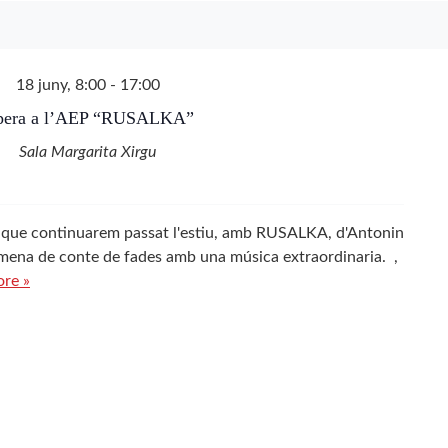
18 juny, 8:00
-
17:00
pera a l’AEP “RUSALKA”
Sala Margarita Xirgu
s, que continuarem passat l'estiu, amb RUSALKA, d'Antonin
mena de conte de fades amb una música extraordinaria. ,
re »