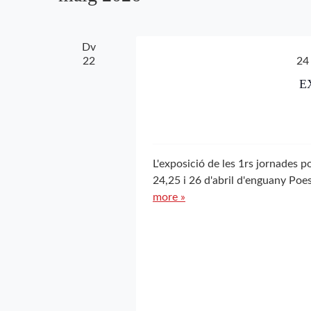
paraula
clau.
Dv
22
24 
EX
L'exposició de les 1rs jornades p
24,25 i 26 d'abril d'enguany Poes
more »