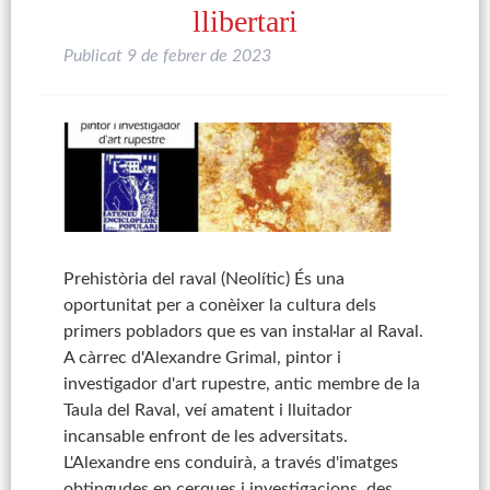
llibertari
Publicat
9 de febrer de 2023
Prehistòria del raval (Neolític) És una
oportunitat per a conèixer la cultura dels
primers pobladors que es van instal·lar al Raval.
A càrrec d'Alexandre Grimal, pintor i
investigador d'art rupestre, antic membre de la
Taula del Raval, veí amatent i lluitador
incansable enfront de les adversitats.
L'Alexandre ens conduirà, a través d'imatges
obtingudes en cerques i investigacions, des…