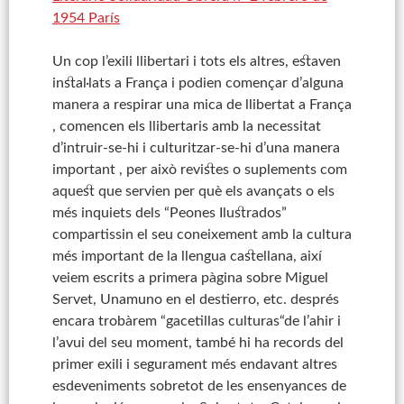
1954 París
Un cop l’exili llibertari i tots els altres, estaven
instal·lats a França i podien començar d’alguna
manera a respirar una mica de llibertat a França
,
comencen els llibertaris amb la necessitat
d’intruir-se-hi i culturitzar-se-hi d’una manera
important
,
per això revistes o suplements com
aquest que servien per què els avançats o els
més inquiets dels “Peones
Ilustrados
”
compartissin el seu coneixement amb la cultura
més important de la llengua castellana, així
veiem escrits a primera pàgina sobre
Miguel
Servet, Unamuno en el
destierro
, etc. després
encara trobàrem “
gacetillas
culturas
“de l’ahir i
l’avui del seu moment, també hi ha records del
primer exili i segurament més endavant altres
esdeveniments sobretot de les ensenyances de