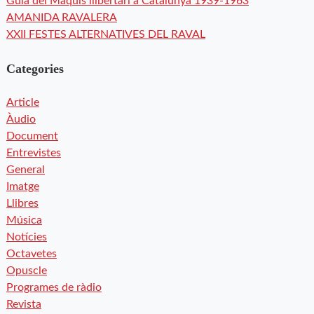
Guia del Maquis llibertari a Catalunya 1939-1963
AMANIDA RAVALERA
XXII FESTES ALTERNATIVES DEL RAVAL
Categories
Article
Àudio
Document
Entrevistes
General
Imatge
Llibres
Música
Notícies
Octavetes
Opuscle
Programes de ràdio
Revista