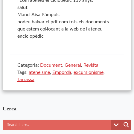
i com ateneu enciclopèdic 119 anys.
salut
Manel Aisa Pàmpols
podeu baixar el pdf com tots els documents
que estem col·locant a la web de l’ateneu
enciclopèdic
Categoria:
Document
,
General
,
Revista
Tags:
ateneisme
,
Empordà
,
excursionisme
,
Tarrassa
Cerca