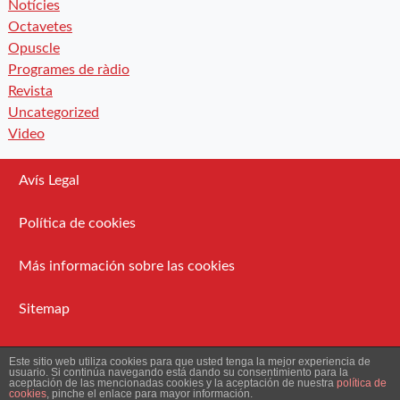
Notícies
Octavetes
Opuscle
Programes de ràdio
Revista
Uncategorized
Video
Avís Legal
Política de cookies
Más información sobre las cookies
Sitemap
Administració
Este sitio web utiliza cookies para que usted tenga la mejor experiencia de
usuario. Si continúa navegando está dando su consentimiento para la
aceptación de las mencionadas cookies y la aceptación de nuestra
política de
cookies
, pinche el enlace para mayor información.
2026 Ateneu Enciclopèdic Popular.