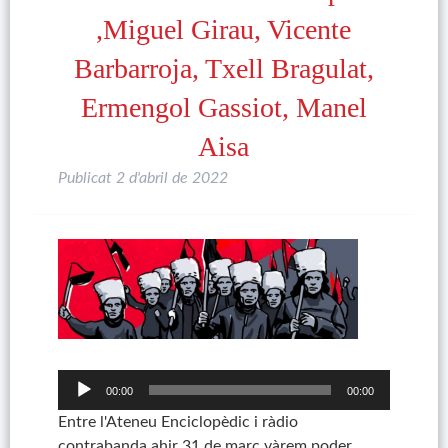
,Miguel Girau, Vicente
Barbarroja, Txell Bragulat,
Ermengol Gassiot, Manel
Aisa
Publicat
2 d'abril de 2022
Reproductor
d'àudio
00:00
00:00
Entre l'Ateneu Enciclopèdic i ràdio
contrabanda ahir 31 de març vàrem poder