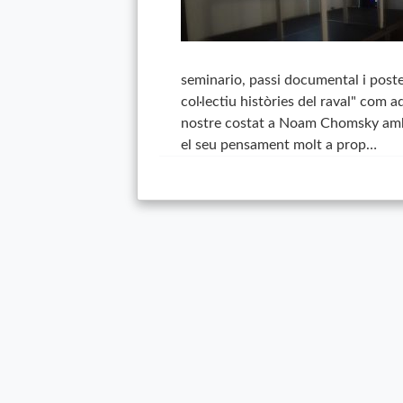
seminario, passi documental i poste
col·lectiu històries del raval" com a
nostre costat a Noam Chomsky amb e
el seu pensament molt a prop…