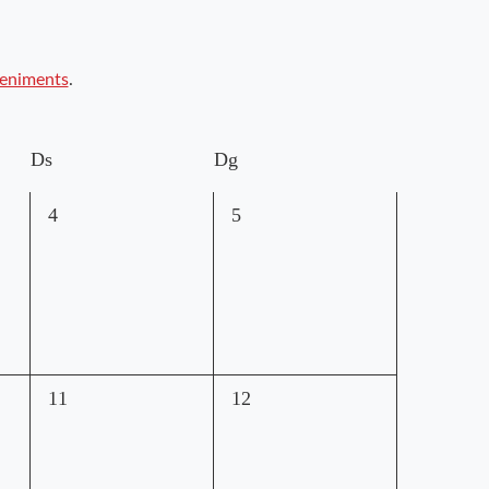
veniments
.
Ds
Dg
0
0
4
5
esdeveniments,
esdeveniments,
0
0
11
12
esdeveniments,
esdeveniments,